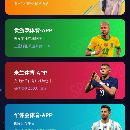
电
电子
食品加工
机械制造
石油化工
烟草
热喷涂
营销中心
关于拓博
服务支持
新闻中心
联系我们
EN
开云集团官网_开云(中国)
航空/航天
军工
3D打印
汽车
焊接与切割
打磨与清扫
制药
锂电
光伏
风电
电子
食品加工