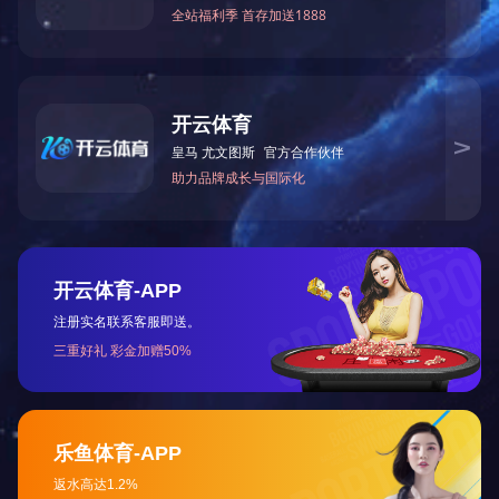
食品加工
机械制造
石油化工
烟草
热喷涂
服务支持
新闻中心
联系我们
开云集团官网_开云(中国)
产品中心
工业除尘器
工业吸尘器
防爆吸尘器
增材后处理
应用案例
航空/航天
军工
3D打印
汽车
焊接与切割
打磨与清扫
制药
锂电
光伏
风