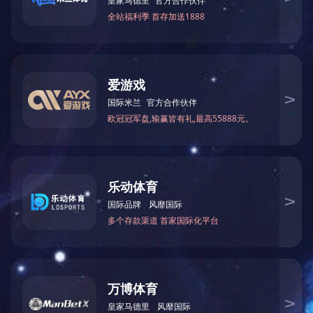
防爆吸尘器
3D打印
增材后处理
汽车
焊接与切割
打磨与清扫
制药
锂电
光伏
风电
电子