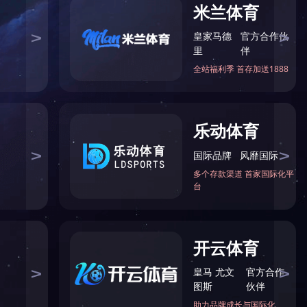
扫一扫，手机站
公众号