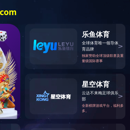
e.
。
版
|
乐鱼电竞·(中国)官方网站
|
开云网页版页面登录
|
乐鱼