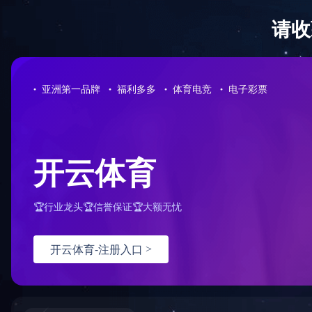
S
华体会平台
|
开云官网登录入口
|
云开·kaiyun(中国)